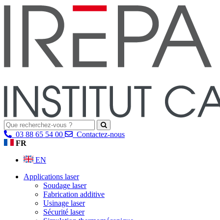
03 88 65 54 00
Contactez-nous
FR
EN
Applications laser
Soudage laser
Fabrication additive
Usinage laser
Sécurité laser