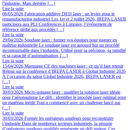
l'industrie. Mais derrière […]
Lire la suite
06/05/2026
Fabrication additive DED laser : un levier pour le
remanufacturing industriel
Les 1er et 2 juillet 2026, IREPA LASER
participera aux PLI Conférences à Limoges, l’événement de
référence dédié aux procédés […]
Lire la suite
29/04/2026
Soudage laser : former vos équipes pour gagner en
maîtrise industrielle
Le soudage laser est aujourd’hui un procédé
incontournable dans l’industrie. Utilisé pour sa précision, sa rapidité
et sa capacité d’automatisation, […]
Lire la suite
15/04/2026
Marquage CE des machines laser : ce qu’il faut retenir
Retour sur la conférence d’IREPA LASER à Global Industrie 2026
À l’occasion du salon Global Industrie 2026, IREPA LASER est
[…]
Lire la suite
30/03/2026
Micro-usinage laser : qualifier la solution laser idéale
pour l’aéronautique
Le défi : identifier le procédé laser optimal pour
un matériau inédit Tout a commencé avec un challenge lancé par
[…]
Lire la suite
30/03/2026
Former les opérateurs soudeurs pour reconstruire
l’industrie
Dans de nombreux secteurs industriels, la pénurie
d’opérateurs soudeurs qualifiés représente un défi majeur. Ces