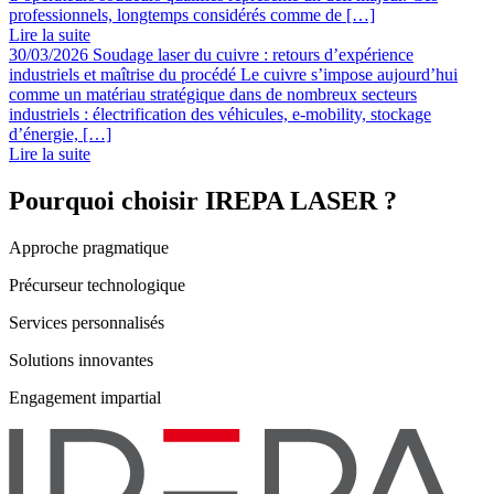
professionnels, longtemps considérés comme de […]
Lire la suite
30/03/2026
Soudage laser du cuivre : retours d’expérience
industriels et maîtrise du procédé
Le cuivre s’impose aujourd’hui
comme un matériau stratégique dans de nombreux secteurs
industriels : électrification des véhicules, e-mobility, stockage
d’énergie, […]
Lire la suite
Pourquoi choisir IREPA LASER ?
Approche pragmatique
Précurseur technologique
Services personnalisés
Solutions innovantes
Engagement impartial