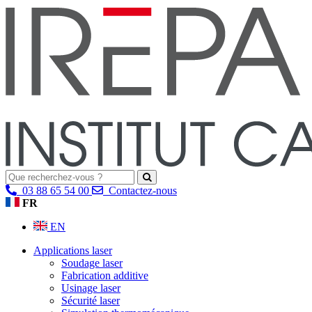
03 88 65 54 00
Contactez-nous
FR
EN
Applications laser
Soudage laser
Fabrication additive
Usinage laser
Sécurité laser