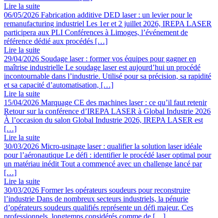
Lire la suite
06/05/2026
Fabrication additive DED laser : un levier pour le
remanufacturing industriel
Les 1er et 2 juillet 2026, IREPA LASER
participera aux PLI Conférences à Limoges, l’événement de
référence dédié aux procédés […]
Lire la suite
29/04/2026
Soudage laser : former vos équipes pour gagner en
maîtrise industrielle
Le soudage laser est aujourd’hui un procédé
incontournable dans l’industrie. Utilisé pour sa précision, sa rapidité
et sa capacité d’automatisation, […]
Lire la suite
15/04/2026
Marquage CE des machines laser : ce qu’il faut retenir
Retour sur la conférence d’IREPA LASER à Global Industrie 2026
À l’occasion du salon Global Industrie 2026, IREPA LASER est
[…]
Lire la suite
30/03/2026
Micro-usinage laser : qualifier la solution laser idéale
pour l’aéronautique
Le défi : identifier le procédé laser optimal pour
un matériau inédit Tout a commencé avec un challenge lancé par
[…]
Lire la suite
30/03/2026
Former les opérateurs soudeurs pour reconstruire
l’industrie
Dans de nombreux secteurs industriels, la pénurie
d’opérateurs soudeurs qualifiés représente un défi majeur. Ces
professionnels, longtemps considérés comme de […]