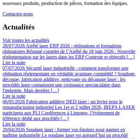
nouveaux produits, production de pièces, formation des équipes.
Contactez-nous
Actualités
Voir toutes les actualités
28/07/2026
Arrêté laser ERP 2026 : obligations et formations
obligatoires
Résumé complet de l’Arrêté du 18 juin 2026 : Nouvelle
réglementation sur les lasers dans les ERP Contexte et objectifs […]
Lire la suite
07/07/2026
Sécurité laser industrielle : comment transformer une
obligation réglementaire en véritable avantage compétitif ?
Soudage,
découpe, fabrication additive, nettoyage ou décapage laser : les
procédés laser connaissent une croissance spectaculaire dans
l'industrie. Mais derrière […]
Lire la suite
06/05/2026
Fabrication additive DED laser : un levier pour le
remanufacturing industriel
Les 1er et 2 juillet 2026, IREPA LASER
participera aux PLI Conférences à Limoges, l’événement de
référence dédié aux procédés […]
Lire la suite
29/04/2026
Soudage laser : former vos équipes pour gagner en
maîtrise industrielle
Le soudage laser est aujourd’hui un procédé