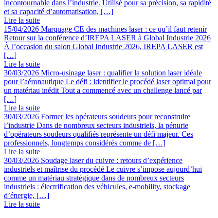
incontournable dans l’industrie. Utilisé pour sa précision, sa rapidité
et sa capacité d’automatisation, […]
Lire la suite
15/04/2026
Marquage CE des machines laser : ce qu’il faut retenir
Retour sur la conférence d’IREPA LASER à Global Industrie 2026
À l’occasion du salon Global Industrie 2026, IREPA LASER est
[…]
Lire la suite
30/03/2026
Micro-usinage laser : qualifier la solution laser idéale
pour l’aéronautique
Le défi : identifier le procédé laser optimal pour
un matériau inédit Tout a commencé avec un challenge lancé par
[…]
Lire la suite
30/03/2026
Former les opérateurs soudeurs pour reconstruire
l’industrie
Dans de nombreux secteurs industriels, la pénurie
d’opérateurs soudeurs qualifiés représente un défi majeur. Ces
professionnels, longtemps considérés comme de […]
Lire la suite
30/03/2026
Soudage laser du cuivre : retours d’expérience
industriels et maîtrise du procédé
Le cuivre s’impose aujourd’hui
comme un matériau stratégique dans de nombreux secteurs
industriels : électrification des véhicules, e-mobility, stockage
d’énergie, […]
Lire la suite