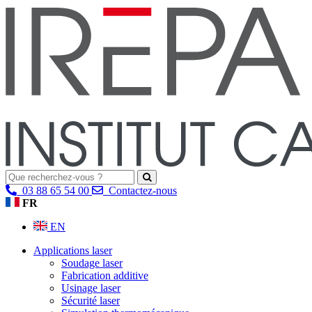
03 88 65 54 00
Contactez-nous
FR
EN
Applications laser
Soudage laser
Fabrication additive
Usinage laser
Sécurité laser