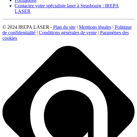
Formations
Contactez votre spécialiste laser à Strasbourg : IREPA
LASER
© 2024 IREPA LASER -
Plan du site
|
Mentions légales
|
Politique
de confidentialité
|
Conditions générales de vente
|
Paramètres des
cookies