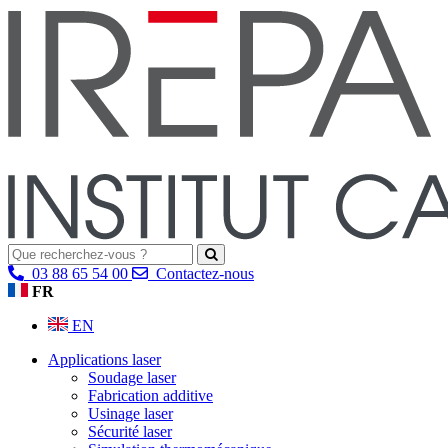
03 88 65 54 00
Contactez-nous
FR
EN
Applications laser
Soudage laser
Fabrication additive
Usinage laser
Sécurité laser