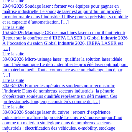
Lire la suite
29/04/2026
Soudage laser : former vos équipes pour gagner en
maîtrise industrielle
Le soudage laser est aujourd’hui un procédé
incontournable dans l’industrie. Utilisé pour sa précision, sa rapidité
et sa capacité d’automatisation, […]
Lire la suite
15/04/2026
Marquage CE des machines laser : ce qu’il faut retenir
Retour sur la conférence d’IREPA LASER à Global Industrie 2026
À l’occasion du salon Global Industrie 2026, IREPA LASER est
[…]
Lire la suite
30/03/2026
Micro-usinage laser : qualifier la solution laser idéale
pour l’aéronautique
Le défi : identifier le procédé laser optimal pour
un matériau inédit Tout a commencé avec un challenge lancé par
[…]
Lire la suite
30/03/2026
Former les opérateurs soudeurs pour reconstruire
l’industrie
Dans de nombreux secteurs industriels, la pénurie
d’opérateurs soudeurs qualifiés représente un défi majeur. Ces
professionnels, longtemps considérés comme de […]
Lire la suite
30/03/2026
Soudage laser du cuivre : retours d’expérience
industriels et maîtrise du procédé
Le cuivre s’impose aujourd’hui
comme un matériau stratégique dans de nombreux secteurs
industriels : électrification des véhicules, e-mobility, stockage