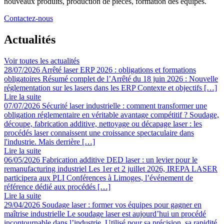
nouveaux produits, production de pièces, formation des équipes.
Contactez-nous
Actualités
Voir toutes les actualités
28/07/2026
Arrêté laser ERP 2026 : obligations et formations
obligatoires
Résumé complet de l’Arrêté du 18 juin 2026 : Nouvelle
réglementation sur les lasers dans les ERP Contexte et objectifs […]
Lire la suite
07/07/2026
Sécurité laser industrielle : comment transformer une
obligation réglementaire en véritable avantage compétitif ?
Soudage,
découpe, fabrication additive, nettoyage ou décapage laser : les
procédés laser connaissent une croissance spectaculaire dans
l'industrie. Mais derrière […]
Lire la suite
06/05/2026
Fabrication additive DED laser : un levier pour le
remanufacturing industriel
Les 1er et 2 juillet 2026, IREPA LASER
participera aux PLI Conférences à Limoges, l’événement de
référence dédié aux procédés […]
Lire la suite
29/04/2026
Soudage laser : former vos équipes pour gagner en
maîtrise industrielle
Le soudage laser est aujourd’hui un procédé
incontournable dans l’industrie. Utilisé pour sa précision, sa rapidité