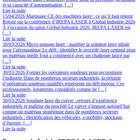
et sa capacité d’automatisation, […]
Lire la suite
15/04/2026
Marquage CE des machines laser : ce qu’il faut retenir
Retour sur la conférence d’IREPA LASER à Global Industrie 2026
À l’occasion du salon Global Industrie 2026, IREPA LASER est
[…]
Lire la suite
30/03/2026
Micro-usinage laser : qualifier la solution laser idéale
pour l’aéronautique
Le défi : identifier le procédé laser optimal pour
un matériau inédit Tout a commencé avec un challenge lancé par
[…]
Lire la suite
30/03/2026
Former les opérateurs soudeurs pour reconstruire
l’industrie
Dans de nombreux secteurs industriels, la pénurie
d’opérateurs soudeurs qualifiés représente un défi majeur. Ces
professionnels, longtemps considérés comme de […]
Lire la suite
30/03/2026
Soudage laser du cuivre : retours d’expérience
industriels et maîtrise du procédé
Le cuivre s’impose aujourd’hui
comme un matériau stratégique dans de nombreux secteurs
industriels : électrification des véhicules, e-mobility, stockage
d’énergie, […]
Lire la suite