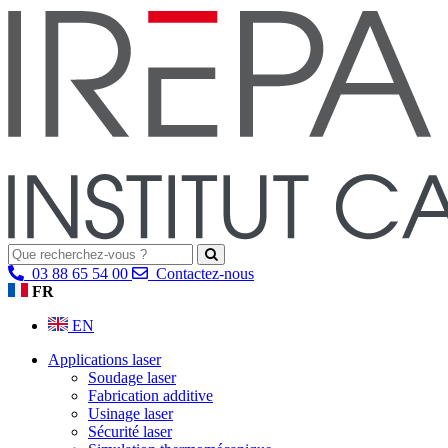
03 88 65 54 00
Contactez-nous
FR
EN
Applications laser
Soudage laser
Fabrication additive
Usinage laser
Sécurité laser