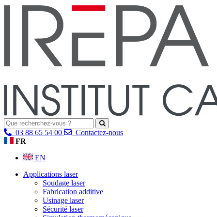
03 88 65 54 00
Contactez-nous
FR
EN
Applications laser
Soudage laser
Fabrication additive
Usinage laser
Sécurité laser