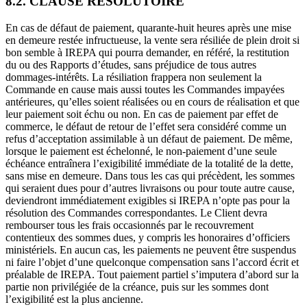
8.2. CLAUSE RESOLUTOIRE
En cas de défaut de paiement, quarante-huit heures après une mise
en demeure restée infructueuse, la vente sera résiliée de plein droit si
bon semble à IREPA qui pourra demander, en référé, la restitution
du ou des Rapports d’études, sans préjudice de tous autres
dommages-intérêts. La résiliation frappera non seulement la
Commande en cause mais aussi toutes les Commandes impayées
antérieures, qu’elles soient réalisées ou en cours de réalisation et que
leur paiement soit échu ou non. En cas de paiement par effet de
commerce, le défaut de retour de l’effet sera considéré comme un
refus d’acceptation assimilable à un défaut de paiement. De même,
lorsque le paiement est échelonné, le non-paiement d’une seule
échéance entraînera l’exigibilité immédiate de la totalité de la dette,
sans mise en demeure. Dans tous les cas qui précèdent, les sommes
qui seraient dues pour d’autres livraisons ou pour toute autre cause,
deviendront immédiatement exigibles si IREPA n’opte pas pour la
résolution des Commandes correspondantes. Le Client devra
rembourser tous les frais occasionnés par le recouvrement
contentieux des sommes dues, y compris les honoraires d’officiers
ministériels. En aucun cas, les paiements ne peuvent être suspendus
ni faire l’objet d’une quelconque compensation sans l’accord écrit et
préalable de IREPA. Tout paiement partiel s’imputera d’abord sur la
partie non privilégiée de la créance, puis sur les sommes dont
l’exigibilité est la plus ancienne.