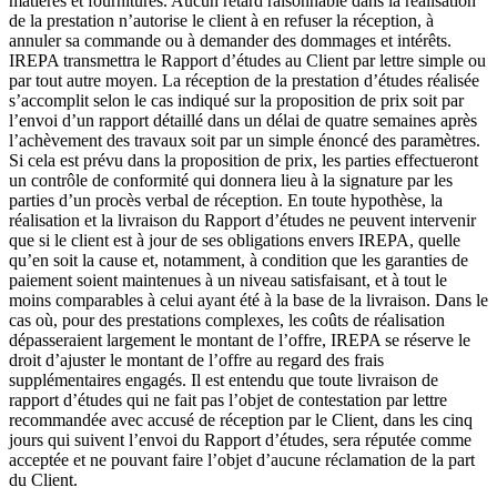
matières et fournitures. Aucun retard raisonnable dans la réalisation
de la prestation n’autorise le client à en refuser la réception, à
annuler sa commande ou à demander des dommages et intérêts.
IREPA transmettra le Rapport d’études au Client par lettre simple ou
par tout autre moyen. La réception de la prestation d’études réalisée
s’accomplit selon le cas indiqué sur la proposition de prix soit par
l’envoi d’un rapport détaillé dans un délai de quatre semaines après
l’achèvement des travaux soit par un simple énoncé des paramètres.
Si cela est prévu dans la proposition de prix, les parties effectueront
un contrôle de conformité qui donnera lieu à la signature par les
parties d’un procès verbal de réception. En toute hypothèse, la
réalisation et la livraison du Rapport d’études ne peuvent intervenir
que si le client est à jour de ses obligations envers IREPA, quelle
qu’en soit la cause et, notamment, à condition que les garanties de
paiement soient maintenues à un niveau satisfaisant, et à tout le
moins comparables à celui ayant été à la base de la livraison. Dans le
cas où, pour des prestations complexes, les coûts de réalisation
dépasseraient largement le montant de l’offre, IREPA se réserve le
droit d’ajuster le montant de l’offre au regard des frais
supplémentaires engagés. Il est entendu que toute livraison de
rapport d’études qui ne fait pas l’objet de contestation par lettre
recommandée avec accusé de réception par le Client, dans les cinq
jours qui suivent l’envoi du Rapport d’études, sera réputée comme
acceptée et ne pouvant faire l’objet d’aucune réclamation de la part
du Client.