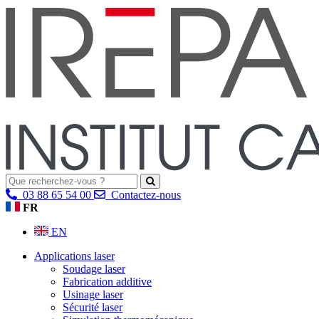
03 88 65 54 00
Contactez-nous
FR
EN
Applications laser
Soudage laser
Fabrication additive
Usinage laser
Sécurité laser