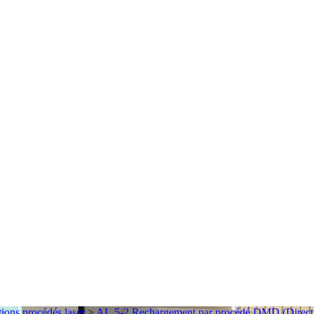
ons procédés laser
>
AL.5-2 Rechargement par procédé DMD (Direct 