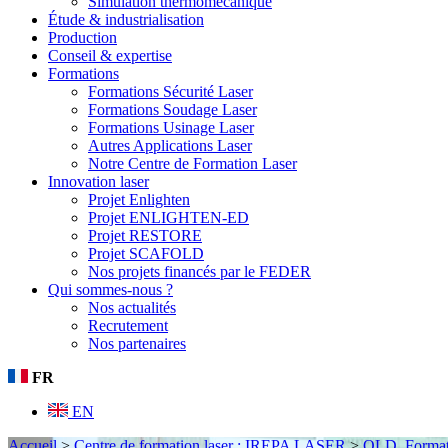
Simulation thermomécanique
Étude & industrialisation
Production
Conseil & expertise
Formations
Formations Sécurité Laser
Formations Soudage Laser
Formations Usinage Laser
Autres Applications Laser
Notre Centre de Formation Laser
Innovation laser
Projet Enlighten
Projet ENLIGHTEN-ED
Projet RESTORE
Projet SCAFOLD
Nos projets financés par le FEDER
Qui sommes-nous ?
Nos actualités
Recrutement
Nos partenaires
FR
EN
Accueil
>
Centre de formation laser : IREPA LASER
>
OLD_Formati