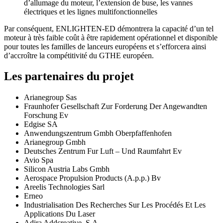
d’allumage du moteur, l’extension de buse, les vannes
électriques et les lignes multifonctionnelles
Par conséquent, ENLIGHTEN-ED démontrera la capacité d’un tel
moteur à très faible coût à être rapidement opérationnel et disponible
pour toutes les familles de lanceurs européens et s’efforcera ainsi
d’accroître la compétitivité du GTHE européen.
Les partenaires du projet
Arianegroup Sas
Fraunhofer Gesellschaft Zur Forderung Der Angewandten
Forschung Ev
Edgise SA
Anwendungszentrum Gmbh Oberpfaffenhofen
Arianegroup Gmbh
Deutsches Zentrum Fur Luft – Und Raumfahrt Ev
Avio Spa
Silicon Austria Labs Gmbh
Aerospace Propulsion Products (A.p.p.) Bv
Areelis Technologies Sarl
Erneo
Industrialisation Des Recherches Sur Les Procédés Et Les
Applications Du Laser
Adira Addcreative, S.A.