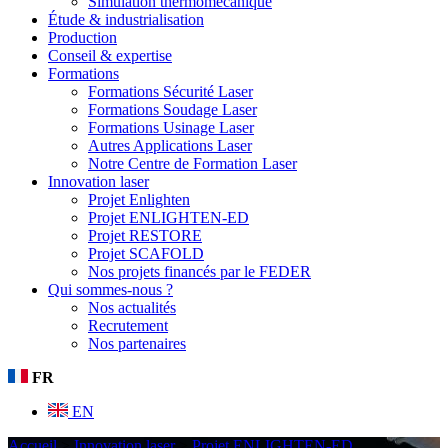
Simulation thermomécanique
Étude & industrialisation
Production
Conseil & expertise
Formations
Formations Sécurité Laser
Formations Soudage Laser
Formations Usinage Laser
Autres Applications Laser
Notre Centre de Formation Laser
Innovation laser
Projet Enlighten
Projet ENLIGHTEN-ED
Projet RESTORE
Projet SCAFOLD
Nos projets financés par le FEDER
Qui sommes-nous ?
Nos actualités
Recrutement
Nos partenaires
FR
EN
Accueil
>
Innovation laser
>
Projet ENLIGHTEN-ED