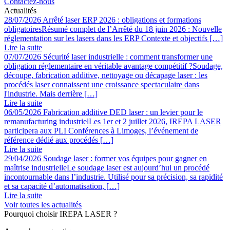
Contactez-nous
Actualités
28/07/2026
Arrêté laser ERP 2026 : obligations et formations
obligatoires
Résumé complet de l’Arrêté du 18 juin 2026 : Nouvelle
réglementation sur les lasers dans les ERP Contexte et objectifs […]
Lire la suite
07/07/2026
Sécurité laser industrielle : comment transformer une
obligation réglementaire en véritable avantage compétitif ?
Soudage,
découpe, fabrication additive, nettoyage ou décapage laser : les
procédés laser connaissent une croissance spectaculaire dans
l'industrie. Mais derrière […]
Lire la suite
06/05/2026
Fabrication additive DED laser : un levier pour le
remanufacturing industriel
Les 1er et 2 juillet 2026, IREPA LASER
participera aux PLI Conférences à Limoges, l’événement de
référence dédié aux procédés […]
Lire la suite
29/04/2026
Soudage laser : former vos équipes pour gagner en
maîtrise industrielle
Le soudage laser est aujourd’hui un procédé
incontournable dans l’industrie. Utilisé pour sa précision, sa rapidité
et sa capacité d’automatisation, […]
Lire la suite
Voir toutes les actualités
Pourquoi choisir IREPA LASER ?