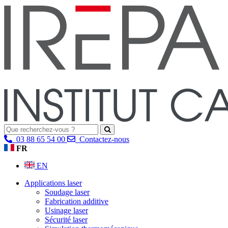
03 88 65 54 00
Contactez-nous
FR
EN
Applications laser
Soudage laser
Fabrication additive
Usinage laser
Sécurité laser