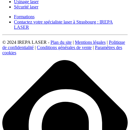
Usinage laser
Sécurité laser
Formations
Contactez votre spécialiste laser à Strasbourg : IREPA
LASER
© 2024 IREPA LASER -
Plan du site
|
Mentions légales
|
Politique
de confidentialité
|
Conditions générales de vente
|
Paramètres des
cookies