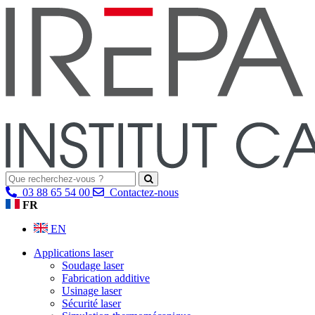
03 88 65 54 00
Contactez-nous
FR
EN
Applications laser
Soudage laser
Fabrication additive
Usinage laser
Sécurité laser