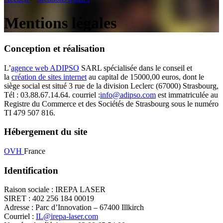
Mentions légales
Conception et réalisation
L’
agence web ADIPSO
SARL spécialisée dans le conseil et
la
création de sites internet
au capital de 15000,00 euros, dont le
siège social est situé 3 rue de la division Leclerc (67000) Strasbourg,
Tél : 03.88.67.14.64. courriel :
info@adipso.com
est immatriculée au
Registre du Commerce et des Sociétés de Strasbourg sous le numéro
TI 479 507 816.
Hébergement du site
OVH
France
Identification
Raison sociale : IREPA LASER
SIRET : 402 256 184 00019
Adresse : Parc d’Innovation – 67400 Illkirch
Courriel :
IL@irepa-laser.com