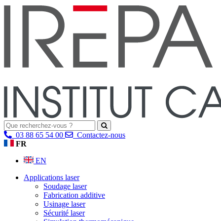
03 88 65 54 00
Contactez-nous
FR
EN
Applications laser
Soudage laser
Fabrication additive
Usinage laser
Sécurité laser