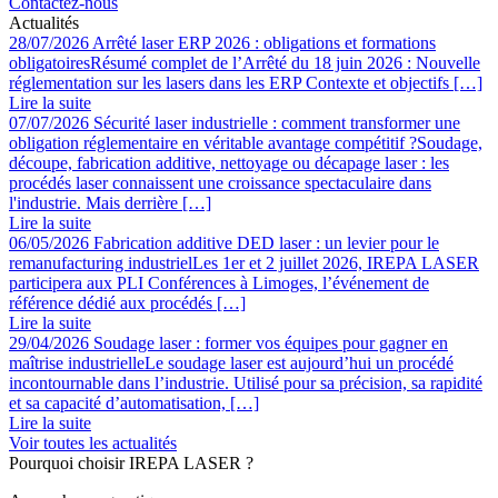
Contactez-nous
Actualités
28/07/2026
Arrêté laser ERP 2026 : obligations et formations
obligatoires
Résumé complet de l’Arrêté du 18 juin 2026 : Nouvelle
réglementation sur les lasers dans les ERP Contexte et objectifs […]
Lire la suite
07/07/2026
Sécurité laser industrielle : comment transformer une
obligation réglementaire en véritable avantage compétitif ?
Soudage,
découpe, fabrication additive, nettoyage ou décapage laser : les
procédés laser connaissent une croissance spectaculaire dans
l'industrie. Mais derrière […]
Lire la suite
06/05/2026
Fabrication additive DED laser : un levier pour le
remanufacturing industriel
Les 1er et 2 juillet 2026, IREPA LASER
participera aux PLI Conférences à Limoges, l’événement de
référence dédié aux procédés […]
Lire la suite
29/04/2026
Soudage laser : former vos équipes pour gagner en
maîtrise industrielle
Le soudage laser est aujourd’hui un procédé
incontournable dans l’industrie. Utilisé pour sa précision, sa rapidité
et sa capacité d’automatisation, […]
Lire la suite
Voir toutes les actualités
Pourquoi choisir IREPA LASER ?