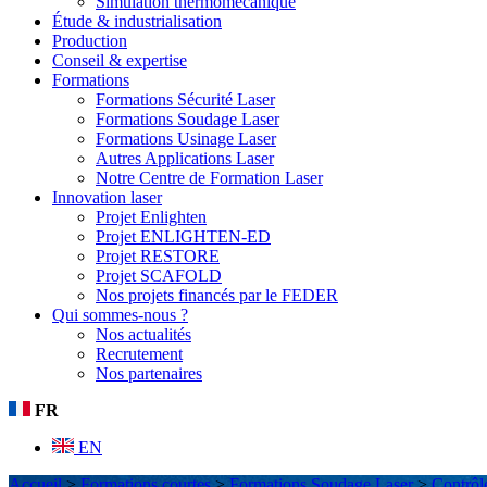
Simulation thermomécanique
Étude & industrialisation
Production
Conseil & expertise
Formations
Formations Sécurité Laser
Formations Soudage Laser
Formations Usinage Laser
Autres Applications Laser
Notre Centre de Formation Laser
Innovation laser
Projet Enlighten
Projet ENLIGHTEN-ED
Projet RESTORE
Projet SCAFOLD
Nos projets financés par le FEDER
Qui sommes-nous ?
Nos actualités
Recrutement
Nos partenaires
FR
EN
Accueil
>
Formations courtes
>
Formations Soudage Laser
>
Contrôl