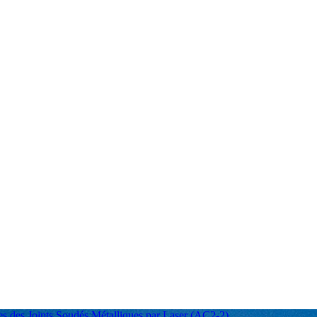
es des Joints Soudés Métalliques par Laser (AC2-2)