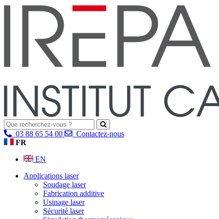
03 88 65 54 00
Contactez-nous
FR
EN
Applications laser
Soudage laser
Fabrication additive
Usinage laser
Sécurité laser