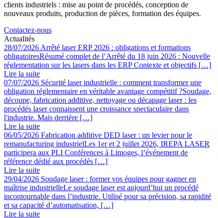
clients industriels : mise au point de procédés, conception de
nouveaux produits, production de pièces, formation des équipes.
Contactez-nous
Actualités
28/07/2026
Arrêté laser ERP 2026 : obligations et formations
obligatoires
Résumé complet de l’Arrêté du 18 juin 2026 : Nouvelle
réglementation sur les lasers dans les ERP Contexte et objectifs […]
Lire la suite
07/07/2026
Sécurité laser industrielle : comment transformer une
obligation réglementaire en véritable avantage compétitif ?
Soudage,
découpe, fabrication additive, nettoyage ou décapage laser : les
procédés laser connaissent une croissance spectaculaire dans
l'industrie. Mais derrière […]
Lire la suite
06/05/2026
Fabrication additive DED laser : un levier pour le
remanufacturing industriel
Les 1er et 2 juillet 2026, IREPA LASER
participera aux PLI Conférences à Limoges, l’événement de
référence dédié aux procédés […]
Lire la suite
29/04/2026
Soudage laser : former vos équipes pour gagner en
maîtrise industrielle
Le soudage laser est aujourd’hui un procédé
incontournable dans l’industrie. Utilisé pour sa précision, sa rapidité
et sa capacité d’automatisation, […]
Lire la suite