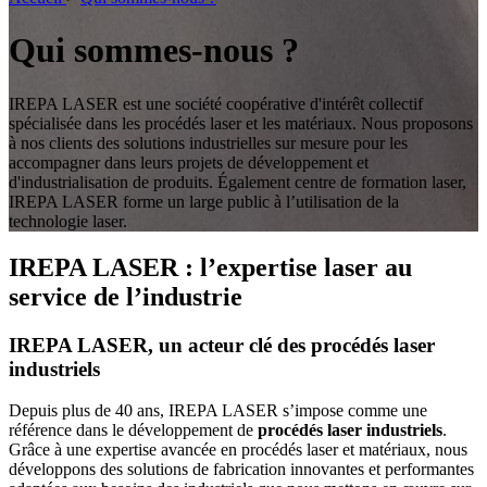
Qui sommes-nous ?
IREPA LASER est une société coopérative d'intérêt collectif
spécialisée dans les procédés laser et les matériaux. Nous proposons
à nos clients des solutions industrielles sur mesure pour les
accompagner dans leurs projets de développement et
d'industrialisation de produits. Également centre de formation laser,
IREPA LASER forme un large public à l’utilisation de la
technologie laser.
IREPA LASER : l’expertise laser au
service de l’industrie
IREPA LASER, un acteur clé des procédés laser
industriels
Depuis plus de 40 ans, IREPA LASER s’impose comme une
référence dans le développement de
procédés laser industriels
.
Grâce à une expertise avancée en procédés laser et matériaux, nous
développons des solutions de fabrication innovantes et performantes