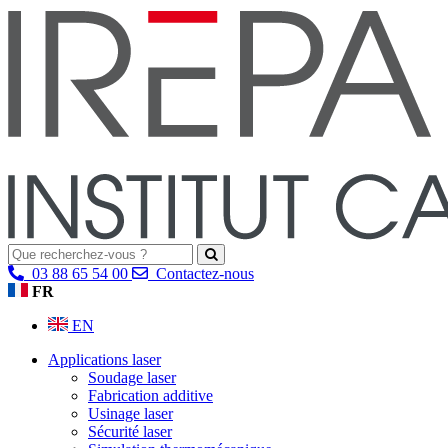
03 88 65 54 00
Contactez-nous
FR
EN
Applications laser
Soudage laser
Fabrication additive
Usinage laser
Sécurité laser