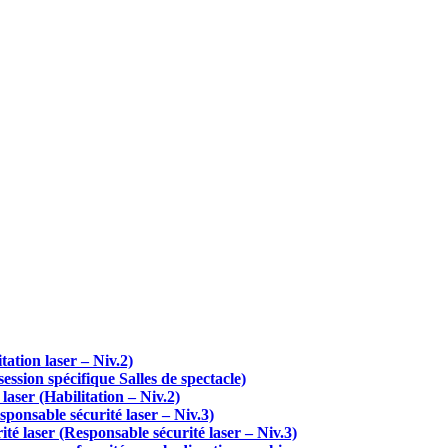
ation laser – Niv.2)
ssion spécifique Salles de spectacle)
aser (Habilitation – Niv.2)
ponsable sécurité laser – Niv.3)
é laser (Responsable sécurité laser – Niv.3)