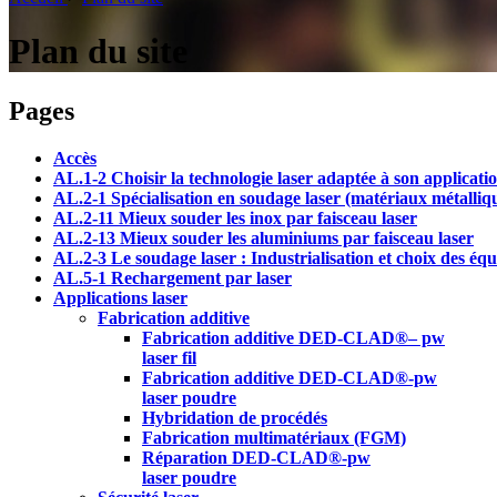
Plan du site
Pages
Accès
AL.1-2 Choisir la technologie laser adaptée à son applicati
AL.2-1 Spécialisation en soudage laser (matériaux métalliq
AL.2-11 Mieux souder les inox par faisceau laser
AL.2-13 Mieux souder les aluminiums par faisceau laser
AL.2-3 Le soudage laser : Industrialisation et choix des éq
AL.5-1 Rechargement par laser
Applications laser
Fabrication additive
Fabrication additive DED-CLAD®– pw
laser fil
Fabrication additive DED-CLAD®-pw
laser poudre
Hybridation de procédés
Fabrication multimatériaux (FGM)
Réparation DED-CLAD®-pw
laser poudre