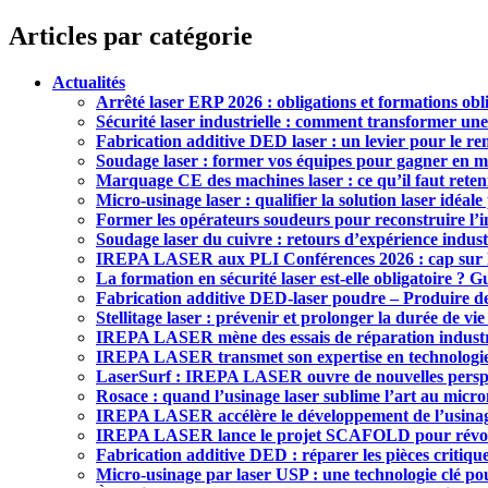
Articles par catégorie
Actualités
Arrêté laser ERP 2026 : obligations et formations obl
Sécurité laser industrielle : comment transformer une
Fabrication additive DED laser : un levier pour le re
Soudage laser : former vos équipes pour gagner en maî
Marquage CE des machines laser : ce qu’il faut reten
Micro-usinage laser : qualifier la solution laser idéal
Former les opérateurs soudeurs pour reconstruire l’i
Soudage laser du cuivre : retours d’expérience indust
IREPA LASER aux PLI Conférences 2026 : cap sur l’
La formation en sécurité laser est-elle obligatoire ? 
Fabrication additive DED-laser poudre – Produire d
Stellitage laser : prévenir et prolonger la durée de vi
IREPA LASER mène des essais de réparation indust
IREPA LASER transmet son expertise en technologies 
LaserSurf : IREPA LASER ouvre de nouvelles perspect
Rosace : quand l’usinage laser sublime l’art au micr
IREPA LASER accélère le développement de l’usinage
IREPA LASER lance le projet SCAFOLD pour révolu
Fabrication additive DED : réparer les pièces critiqu
Micro-usinage par laser USP : une technologie clé pou