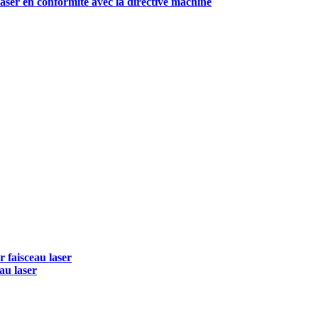
aser en conformité avec la directive machine
 faisceau laser
au laser