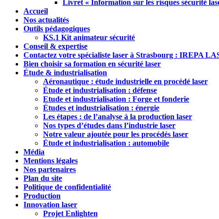
Livret « Information sur les risques sécurité las
Accueil
Nos actualités
Outils pédagogiques
KS.1 Kit animateur sécurité
Conseil & expertise
Contactez votre spécialiste laser à Strasbourg : IREPA L
Bien choisir sa formation en sécurité laser
Étude & industrialisation
Aéronautique : étude industrielle en procédé laser
Étude et industrialisation : défense
Etude et industrialisation : Forge et fonderie
Études et industrialisation : énergie
Les étapes : de l’analyse à la production laser
Nos types d’études dans l’industrie laser
Notre valeur ajoutée pour les procédés laser
Étude et industrialisation : automobile
Média
Mentions légales
Nos partenaires
Plan du site
Politique de confidentialité
Production
Innovation laser
Projet Enlighten