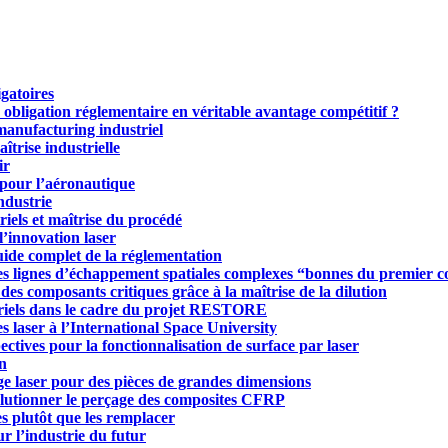
igatoires
 obligation réglementaire en véritable avantage compétitif ?
manufacturing industriel
trise industrielle
ir
e pour l’aéronautique
ndustrie
riels et maîtrise du procédé
innovation laser
Guide complet de la réglementation
es lignes d’échappement spatiales complexes “bonnes du premier 
e des composants critiques grâce à la maîtrise de la dilution
riels dans le cadre du projet RESTORE
laser à l’International Space University
ives pour la fonctionnalisation de surface par laser
on
 laser pour des pièces de grandes dimensions
tionner le perçage des composites CFRP
es plutôt que les remplacer
r l’industrie du futur