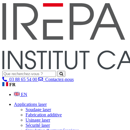
03 88 65 54 00
Contactez-nous
FR
EN
Applications laser
Soudage laser
Fabrication additive
Usinage laser
Sécurité laser