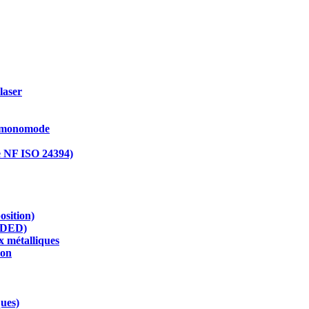
laser
re monomode
me NF ISO 24394)
sition)
é DED)
x métalliques
ion
ques)