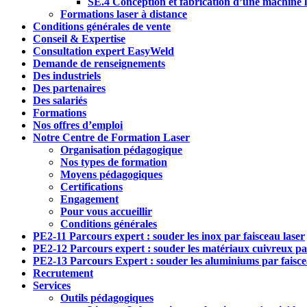
SE.4 Conception et fabrication d’une machine l
Formations laser à distance
Conditions générales de vente
Conseil & Expertise
Consultation expert EasyWeld
Demande de renseignements
Des industriels
Des partenaires
Des salariés
Formations
Nos offres d’emploi
Notre Centre de Formation Laser
Organisation pédagogique
Nos types de formation
Moyens pédagogiques
Certifications
Engagement
Pour vous accueillir
Conditions générales
PE2-11 Parcours expert : souder les inox par faisceau laser
PE2-12 Parcours expert : souder les matériaux cuivreux par
PE2-13 Parcours Expert : souder les aluminiums par faisce
Recrutement
Services
Outils pédagogiques