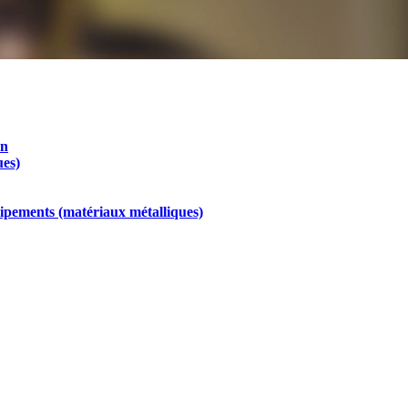
on
ues)
uipements (matériaux métalliques)