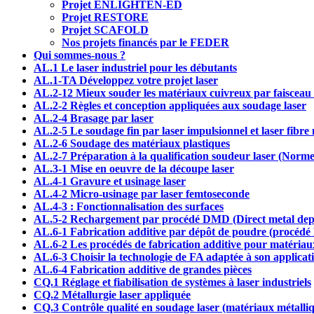
Projet ENLIGHTEN-ED
Projet RESTORE
Projet SCAFOLD
Nos projets financés par le FEDER
Qui sommes-nous ?
AL.1 Le laser industriel pour les débutants
AL.1-TA Développez votre projet laser
AL.2-12 Mieux souder les matériaux cuivreux par faisceau 
AL.2-2 Règles et conception appliquées aux soudage laser
AL.2-4 Brasage par laser
AL.2-5 Le soudage fin par laser impulsionnel et laser fib
AL.2-6 Soudage des matériaux plastiques
AL.2-7 Préparation à la qualification soudeur laser (Nor
AL.3-1 Mise en oeuvre de la découpe laser
AL.4-1 Gravure et usinage laser
AL.4-2 Micro-usinage par laser femtoseconde
AL.4-3 : Fonctionnalisation des surfaces
AL.5-2 Rechargement par procédé DMD (Direct metal depo
AL.6-1 Fabrication additive par dépôt de poudre (procéd
AL.6-2 Les procédés de fabrication additive pour matériau
AL.6-3 Choisir la technologie de FA adaptée à son applicat
AL.6-4 Fabrication additive de grandes pièces
CQ.1 Réglage et fiabilisation de systèmes à laser industriels
CQ.2 Métallurgie laser appliquée
CQ.3 Contrôle qualité en soudage laser (matériaux métalli