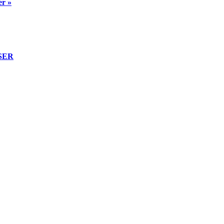
er »
ASER