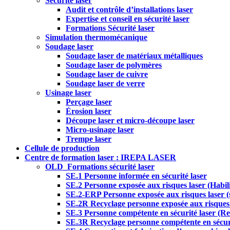
Sécurité laser
Audit et contrôle d’installations laser
Expertise et conseil en sécurité laser
Formations Sécurité laser
Simulation thermomécanique
Soudage laser
Soudage laser de matériaux métalliques
Soudage laser de polymères
Soudage laser de cuivre
Soudage laser de verre
Usinage laser
Perçage laser
Érosion laser
Découpe laser et micro-découpe laser
Micro-usinage laser
Trempe laser
Cellule de production
Centre de formation laser : IREPA LASER
OLD_Formations sécurité laser
SE.1 Personne informée en sécurité laser
SE.2 Personne exposée aux risques laser (Habilit
SE.2-ERP Personne exposée aux risques laser (se
SE.2R Recyclage personne exposée aux risques l
SE.3 Personne compétente en sécurité laser (Res
SE.3R Recyclage personne compétente en sécurit