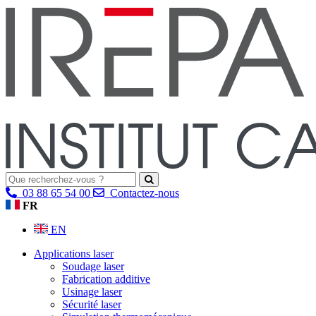
03 88 65 54 00
Contactez-nous
FR
EN
Applications laser
Soudage laser
Fabrication additive
Usinage laser
Sécurité laser