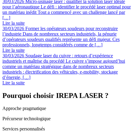
30/03/2026
Micro-usinage laser : qualifier la solution laser idéale
pour l’aéronautique
Le défi : identifier le procédé laser optimal pour
un matériau inédit Tout a commencé avec un challenge lancé par
[…]
Lire la suite
30/03/2026
Former les opérateurs soudeurs pour reconstruire
l’industrie
Dans de nombreux secteurs industriels, la pénurie
d’opérateurs soudeurs qualifiés représente un défi majeur. Ces
professionnels, longtemps considérés comme de […]
Lire la suite
30/03/2026
Soudage laser du cuivre : retours d’expérience
industriels et maîtrise du procédé
Le cuivre s’impose aujourd’hui
comme un matériau stratégique dans de nombreux secteurs
industriels : électrification des véhicules, e-mobility, stockage
d’énergie, […]
Lire la suite
Pourquoi choisir IREPA LASER ?
Approche pragmatique
Précurseur technologique
Services personnalisés