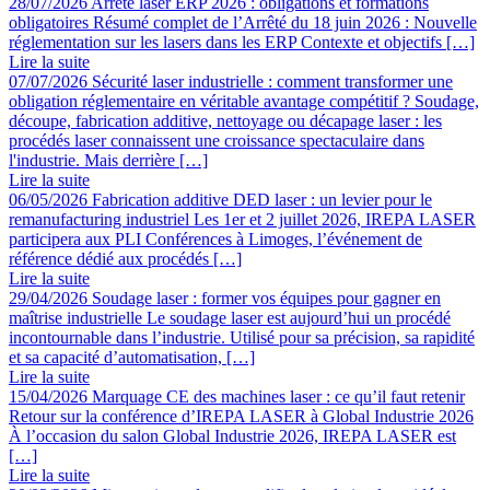
28/07/2026
Arrêté laser ERP 2026 : obligations et formations
obligatoires
Résumé complet de l’Arrêté du 18 juin 2026 : Nouvelle
réglementation sur les lasers dans les ERP Contexte et objectifs […]
Lire la suite
07/07/2026
Sécurité laser industrielle : comment transformer une
obligation réglementaire en véritable avantage compétitif ?
Soudage,
découpe, fabrication additive, nettoyage ou décapage laser : les
procédés laser connaissent une croissance spectaculaire dans
l'industrie. Mais derrière […]
Lire la suite
06/05/2026
Fabrication additive DED laser : un levier pour le
remanufacturing industriel
Les 1er et 2 juillet 2026, IREPA LASER
participera aux PLI Conférences à Limoges, l’événement de
référence dédié aux procédés […]
Lire la suite
29/04/2026
Soudage laser : former vos équipes pour gagner en
maîtrise industrielle
Le soudage laser est aujourd’hui un procédé
incontournable dans l’industrie. Utilisé pour sa précision, sa rapidité
et sa capacité d’automatisation, […]
Lire la suite
15/04/2026
Marquage CE des machines laser : ce qu’il faut retenir
Retour sur la conférence d’IREPA LASER à Global Industrie 2026
À l’occasion du salon Global Industrie 2026, IREPA LASER est
[…]
Lire la suite