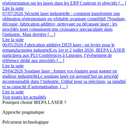
réglementation sur les lasers dans les ERP Contexte et objectifs […]
Lire la suite
07/07/2026
Sécurité laser industrielle : comment transformer une
obligation réglementaire en véritable avantage compétitif ?
Soudage,
découpe, fabrication additive, nettoyage ou décapage laser : les
procédés laser connaissent une croissance spectaculaire dans
l'industrie. Mais derrière […]
Lire la suite
06/05/2026
Fabrication additive DED laser : un levier pour le
remanufacturing industriel
Les 1er et 2 juillet 2026, IREPA LASER
participera aux PLI Conférences à Limoges, l’événement de
référence dédié aux procédés […]
Lire la suite
29/04/2026
Soudage laser : former vos équipes pour gagner en
maîtrise industrielle
Le soudage laser est aujourd’hui un procédé
incontournable dans l’industrie. Utilisé pour sa précision, sa rapidité
et sa capacité d’automatisation, […]
Lire la suite
Voir toutes les actualités
Pourquoi choisir IREPA LASER ?
Approche pragmatique
Précurseur technologique