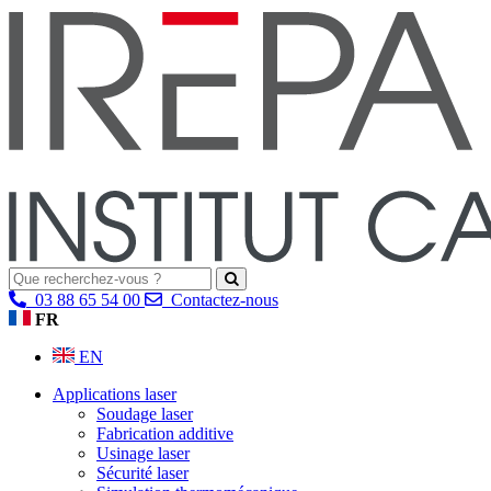
03 88 65 54 00
Contactez-nous
FR
EN
Applications laser
Soudage laser
Fabrication additive
Usinage laser
Sécurité laser