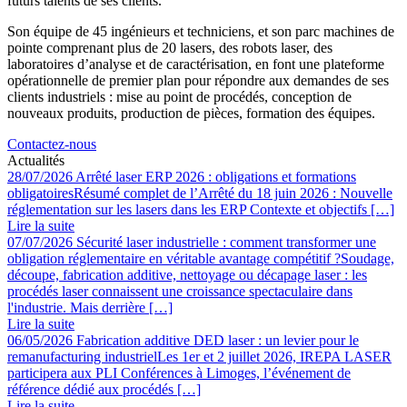
futurs talents de ses clients.
Son équipe de 45 ingénieurs et techniciens, et son parc machines de
pointe comprenant plus de 20 lasers, des robots laser, des
laboratoires d’analyse et de caractérisation, en font une plateforme
opérationnelle de premier plan pour répondre aux demandes de ses
clients industriels : mise au point de procédés, conception de
nouveaux produits, production de pièces, formation des équipes.
Contactez-nous
Actualités
28/07/2026
Arrêté laser ERP 2026 : obligations et formations
obligatoires
Résumé complet de l’Arrêté du 18 juin 2026 : Nouvelle
réglementation sur les lasers dans les ERP Contexte et objectifs […]
Lire la suite
07/07/2026
Sécurité laser industrielle : comment transformer une
obligation réglementaire en véritable avantage compétitif ?
Soudage,
découpe, fabrication additive, nettoyage ou décapage laser : les
procédés laser connaissent une croissance spectaculaire dans
l'industrie. Mais derrière […]
Lire la suite
06/05/2026
Fabrication additive DED laser : un levier pour le
remanufacturing industriel
Les 1er et 2 juillet 2026, IREPA LASER
participera aux PLI Conférences à Limoges, l’événement de
référence dédié aux procédés […]
Lire la suite