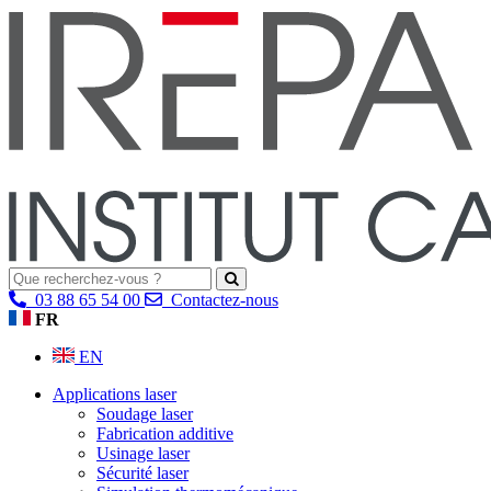
03 88 65 54 00
Contactez-nous
FR
EN
Applications laser
Soudage laser
Fabrication additive
Usinage laser
Sécurité laser