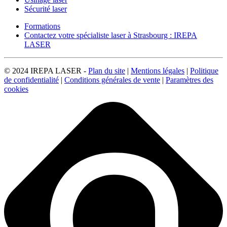
Sécurité laser
Formations
Contactez votre spécialiste laser à Strasbourg : IREPA
LASER
© 2024 IREPA LASER -
Plan du site
|
Mentions légales
|
Politique
de confidentialité
|
Conditions générales de vente
|
Paramètres des
cookies