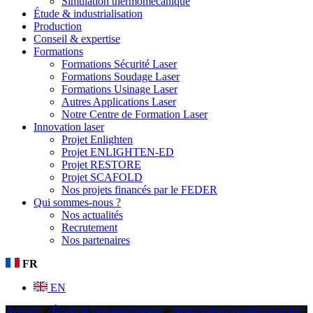
Simulation thermomécanique
Étude & industrialisation
Production
Conseil & expertise
Formations
Formations Sécurité Laser
Formations Soudage Laser
Formations Usinage Laser
Autres Applications Laser
Notre Centre de Formation Laser
Innovation laser
Projet Enlighten
Projet ENLIGHTEN-ED
Projet RESTORE
Projet SCAFOLD
Nos projets financés par le FEDER
Qui sommes-nous ?
Nos actualités
Recrutement
Nos partenaires
FR
EN
Accueil
>
Étude & industrialisation
>
Notre valeur ajoutée pour les