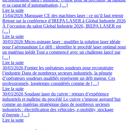
et sa capacité d’automatisation, […]
Lire la suite
15/04/2026
Marquage CE des machines laser : ce qu’il faut retenir
Retour sur la conférence d’IREPA LASER à Global Industrie 2026
À l’occasion du salon Global Industrie 2026, IREPA LASER est
[…]
Lire la suite
30/03/2026
Micro-usinage laser : qualifier la solution laser idéale
pour l’aéronautique
Le défi : identifier le procédé laser optimal pour
un matériau inédit Tout a commencé avec un challenge lancé par
[…]
Lire la suite
30/03/2026
Former les opérateurs soudeurs pour reconstruire
l’industrie
Dans de nombreux secteurs industriels, la pénurie
d’opérateurs soudeurs qualifiés représente un défi majeur. Ces
professionnels, longtemps considérés comme de […]
Lire la suite
30/03/2026
Soudage laser du cuivre : retours d’expérience
industriels et maîtrise du procédé
Le cuivre s’impose aujourd’hui
comme un matériau stratégique dans de nombreux secteurs
industriels : électrification des véhicules, e-mobility, stockage
d’énergie, […]
Lire la suite