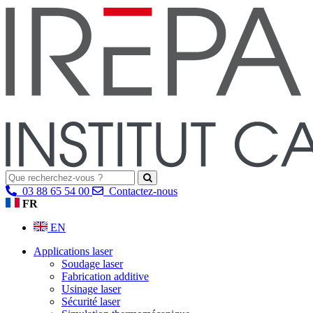
03 88 65 54 00
Contactez-nous
FR
EN
Applications laser
Soudage laser
Fabrication additive
Usinage laser
Sécurité laser