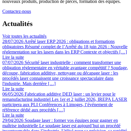
nouveaux produits, production de pièces, formation des équipes.
Contactez-nous
Actualités
Voir toutes les actualités
28/07/2026
Arrêté laser ERP 2026 : obligations et formations
obligatoires
Résumé complet de l’Arrêté du 18 juin 2026 : Nouvelle
réglementation sur les lasers dans les ERP Contexte et objectifs […]
Lire la suite
07/07/2026
Sécurité laser industrielle : comment transformer une
obligation réglementaire en véritable avantage compétitif ?
Soudage,
découpe, fabrication additive, nettoyage ou décapage laser : les
procédés laser connaissent une croissance spectaculaire dans
l'industrie. Mais derrière […]
Lire la suite
06/05/2026
Fabrication additive DED laser : un levier pour le
remanufacturing industriel
Les 1er et 2 juillet 2026, IREPA LASER
participera aux PLI Conférences à Limoges, l’événement de
référence dédié aux procédés […]
Lire la suite
29/04/2026
Soudage laser : former vos équipes pour gagner en
maîtrise industrielle
Le soudage laser est aujourd’hui un procédé
incontournable dans l’industrie. Utilisé pour sa précision, sa rapidité