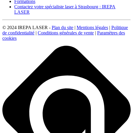
Formations
Contactez votre spécialiste laser à Strasbourg : IREPA
LASER
© 2024 IREPA LASER -
Plan du site
|
Mentions légales
|
Politique
de confidentialité
|
Conditions générales de vente
|
Paramètres des
cookies