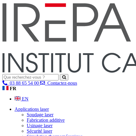
03 88 65 54 00
Contactez-nous
FR
EN
Applications laser
Soudage laser
Fabrication additive
Usinage laser
Sécurité laser