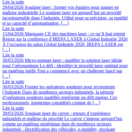
Lire la suite
29/04/2026
Soudage laser : former vos équipes pour gagner en
maîtrise industrielle
Le soudage laser est aujourd’hui un procédé
incontournable dans l’industrie. Utilisé pour sa précision, sa rapidité
et sa capacité d’automatisation, […]
Lire la suite
15/04/2026
Marquage CE des machines laser : ce qu’il faut retenir
Retour sur la conférence d’IREPA LASER à Global Industrie 2026
À l’occasion du salon Global Industrie 2026, IREPA LASER est
[…]
Lire la suite
30/03/2026
Micro-usinage laser : qualifier la solution laser idéale
pour l’aéronautique
Le défi : identifier le procédé laser optimal pour
un matériau inédit Tout a commencé avec un challenge lancé par
[…]
Lire la suite
30/03/2026
Former les opérateurs soudeurs pour reconstruire
l’industrie
Dans de nombreux secteurs industriels, la pénurie
d’opérateurs soudeurs qualifiés représente un défi majeur. Ces
professionnels, longtemps considérés comme de […]
Lire la suite
30/03/2026
Soudage laser du cuivre : retours d’expérience
industriels et maîtrise du procédé
Le cuivre s’impose aujourd’hui
comme un matériau stratégique dans de nombreux secteurs
industriels : électrification des véhicules, e-mobility, stockage