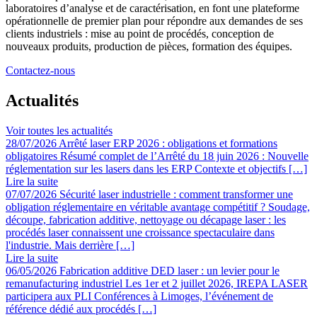
laboratoires d’analyse et de caractérisation, en font une plateforme
opérationnelle de premier plan pour répondre aux demandes de ses
clients industriels : mise au point de procédés, conception de
nouveaux produits, production de pièces, formation des équipes.
Contactez-nous
Actualités
Voir toutes les actualités
28/07/2026
Arrêté laser ERP 2026 : obligations et formations
obligatoires
Résumé complet de l’Arrêté du 18 juin 2026 : Nouvelle
réglementation sur les lasers dans les ERP Contexte et objectifs […]
Lire la suite
07/07/2026
Sécurité laser industrielle : comment transformer une
obligation réglementaire en véritable avantage compétitif ?
Soudage,
découpe, fabrication additive, nettoyage ou décapage laser : les
procédés laser connaissent une croissance spectaculaire dans
l'industrie. Mais derrière […]
Lire la suite
06/05/2026
Fabrication additive DED laser : un levier pour le
remanufacturing industriel
Les 1er et 2 juillet 2026, IREPA LASER
participera aux PLI Conférences à Limoges, l’événement de
référence dédié aux procédés […]