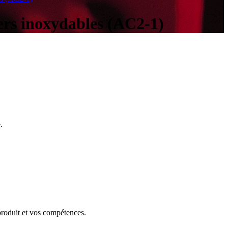
iers inoxydables (AC2-1)
.
roduit et vos compétences.