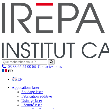
03 88 65 54 00
Contactez-nous
FR
EN
Applications laser
Soudage laser
Fabrication additive
Usinage laser
Sécurité laser