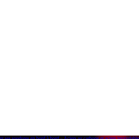
er ses soudures en bord à bord – Aciers au carbone et aciers inoxydabl