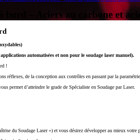
à bord – Aciers au carbone et ac
rd
noxydables)
applications automatisées et non pour le soudage laser manuel).
rd !
s réflexes, de la conception aux contrôles en passant par la paramétrie
 vous permet d’atteindre le grade de Spécialiste en Soudage par Laser.
trise du Soudage Laser ») et vous désirez développer au mieux votre p