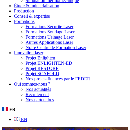
Simulation thermomécanique
Étude & industrialisation
Production
Conseil & expertise
Formations
Formations Sécurité Laser
Formations Soudage Laser
Formations Usinage Laser
Autres Applications Laser
Notre Centre de Formation Laser
Innovation laser
Projet Enlighten
Projet ENLIGHTEN-ED
Projet RESTORE
Projet SCAFOLD
Nos projets financés par le FEDER
Qui sommes-nous ?
Nos actualités
Recrutement
Nos partenaires
FR
EN
Accueil
>
Formations courtes
>
Formations Soudage Laser
>