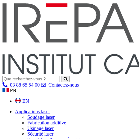
03 88 65 54 00
Contactez-nous
FR
EN
Applications laser
Soudage laser
Fabrication additive
Usinage laser
Sécurité laser