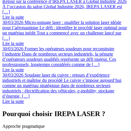
Retour sur la conférence d’IREPA LASER à Global Industrie 2026
À l’occasion du salon Global Industrie 2026, IREPA LASER est
[…]
Lire la suite
30/03/2026
Micro-usinage laser : qualifier la solution laser idéale
pour l’aéronautique
Le défi : identifier le procédé laser optimal pour
un matériau inédit Tout a commencé avec un challenge lancé par
[…]
Lire la suite
30/03/2026
Former les opérateurs soudeurs pour reconstruire
l’industrie
Dans de nombreux secteurs industriels, la pénurie
d’opérateurs soudeurs qualifiés représente un défi majeur. Ces
professionnels, longtemps considérés comme de […]
Lire la suite
30/03/2026
Soudage laser du cuivre : retours d’expérience
industriels et maîtrise du procédé
Le cuivre s’impose aujourd’hui
comme un matériau stratégique dans de nombreux secteurs
industriels : électrification des véhicules, e-mobility, stockage
d’énergie, […]
Lire la suite
Pourquoi choisir IREPA LASER ?
Approche pragmatique