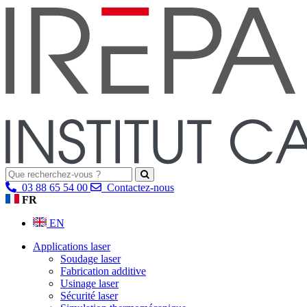
03 88 65 54 00
Contactez-nous
FR
EN
Applications laser
Soudage laser
Fabrication additive
Usinage laser
Sécurité laser