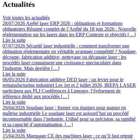
Actualités
Voir toutes les actualités
28/07/2026
Arrêté laser ERP 2026 : obligations et formations
obligatoires
Résumé complet de l’Arrêté du 18 juin 2026 : Nouvelle
réglementation sur les lasers dans les ERP Contexte et objectifs […]
Lire la suite
07/07/2026
Sécurité laser industrielle : comment transformer une
obligation réglementaire en véritable avantage compétitif ?
Soudage,
découpe, fabrication additive, nettoyage ou décapage laser : les
procédés laser connaissent une croissance spectaculaire dans
l'industrie. Mais derrière […]
Lire la suite
06/05/2026
Fabrication additive DED laser : un levier pour le
remanufacturing industriel
Les 1er et 2 juillet 2026, IREPA LASER
participera aux PLI Conférences à Limoges, l’événement de
référence dédié aux procédés […]
Lire la suite
29/04/2026
Soudage laser : former vos équipes pour gagner en
maîtrise industrielle
Le soudage laser est aujourd’hui un procédé
incontournable dans l’industrie. Utilisé pour sa précision, sa rapidité
et sa capacité d’automatisation, […]
Lire la suite
15/04/2026
Marquage CE des machines laser : ce qu’il faut retenir