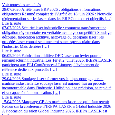
Voir toutes les actualités
28/07/2026
Arrêté laser ERP 2026 : obligations et formations
obligatoires
Résumé complet de l’Arrêté du 18 juin 2026 : Nouvelle
réglementation sur les lasers dans les ERP Contexte et objectifs […]
Lire la suite
07/07/2026
Sécurité laser industrielle : comment transformer une
obligation réglementaire en véritable avantage compétitif ?
Soudage,
découpe, fabrication additive, nettoyage ou décapage laser : les
procédés laser connaissent une croissance spectaculaire dans
l'industrie. Mais derrière […]
Lire la suite
06/05/2026
Fabrication additive DED laser : un levier pour le
remanufacturing industriel
Les 1er et 2 juillet 2026, IREPA LASER
participera aux PLI Conférences à Limoges, l’événement de
référence dédié aux procédés […]
Lire la suite
29/04/2026
Soudage laser : former vos équipes pour gagner en
maîtrise industrielle
Le soudage laser est aujourd’hui un procédé
incontournable dans l’industrie. Utilisé pour sa précision, sa rapidité
et sa capacité d’automatisation, […]
Lire la suite
15/04/2026
Marquage CE des machines laser : ce qu’il faut retenir
Retour sur la conférence d’IREPA LASER à Global Industrie 2026
À l’occasion du salon Global Industrie 2026, IREPA LASER est