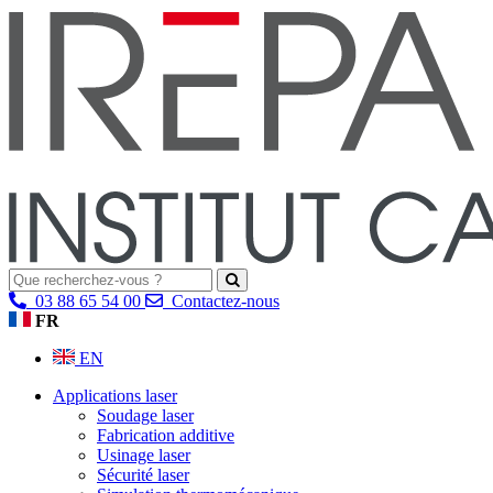
03 88 65 54 00
Contactez-nous
FR
EN
Applications laser
Soudage laser
Fabrication additive
Usinage laser
Sécurité laser