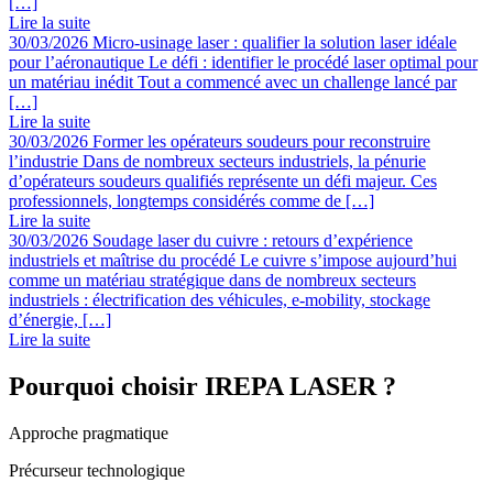
[…]
Lire la suite
30/03/2026
Micro-usinage laser : qualifier la solution laser idéale
pour l’aéronautique
Le défi : identifier le procédé laser optimal pour
un matériau inédit Tout a commencé avec un challenge lancé par
[…]
Lire la suite
30/03/2026
Former les opérateurs soudeurs pour reconstruire
l’industrie
Dans de nombreux secteurs industriels, la pénurie
d’opérateurs soudeurs qualifiés représente un défi majeur. Ces
professionnels, longtemps considérés comme de […]
Lire la suite
30/03/2026
Soudage laser du cuivre : retours d’expérience
industriels et maîtrise du procédé
Le cuivre s’impose aujourd’hui
comme un matériau stratégique dans de nombreux secteurs
industriels : électrification des véhicules, e-mobility, stockage
d’énergie, […]
Lire la suite
Pourquoi choisir IREPA LASER ?
Approche pragmatique
Précurseur technologique