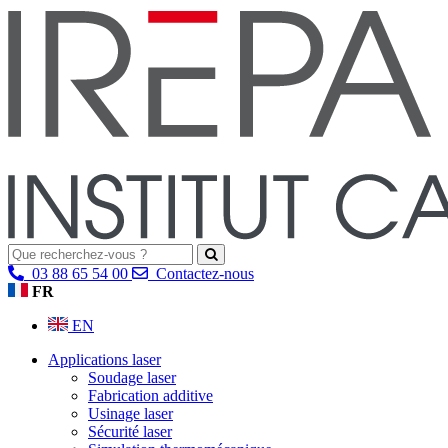
03 88 65 54 00
Contactez-nous
FR
EN
Applications laser
Soudage laser
Fabrication additive
Usinage laser
Sécurité laser