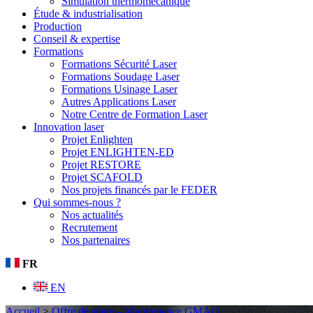
Simulation thermomécanique
Étude & industrialisation
Production
Conseil & expertise
Formations
Formations Sécurité Laser
Formations Soudage Laser
Formations Usinage Laser
Autres Applications Laser
Notre Centre de Formation Laser
Innovation laser
Projet Enlighten
Projet ENLIGHTEN-ED
Projet RESTORE
Projet SCAFOLD
Nos projets financés par le FEDER
Qui sommes-nous ?
Nos actualités
Recrutement
Nos partenaires
FR
EN
Accueil
>
Offre de stage – Maintenance GMAO