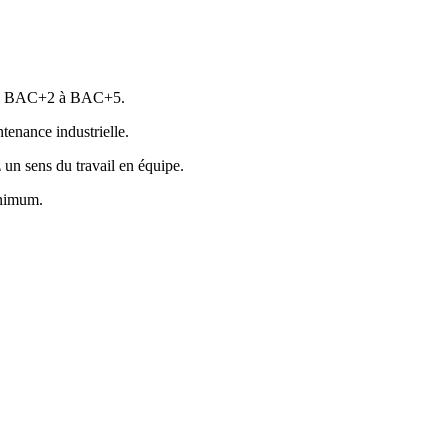
 du BAC+2 à BAC+5.
tenance industrielle.
 un sens du travail en équipe.
inimum.