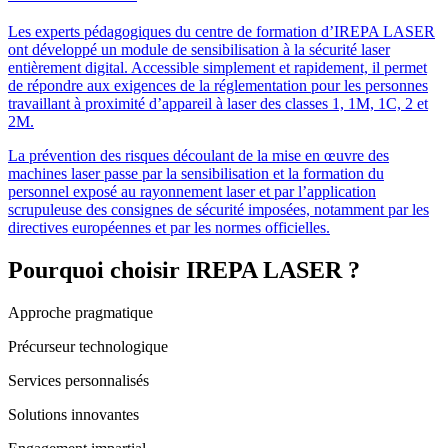
Les experts pédagogiques du centre de formation d’IREPA LASER
ont développé un module de sensibilisation à la sécurité laser
entièrement digital. Accessible simplement et rapidement, il permet
de répondre aux exigences de la réglementation pour les personnes
travaillant à proximité d’appareil à laser des classes 1, 1M, 1C, 2 et
2M.
La prévention des risques découlant de la mise en œuvre des
machines laser passe par la sensibilisation et la formation du
personnel exposé au rayonnement laser et par l’application
scrupuleuse des consignes de sécurité imposées, notamment par les
directives européennes et par les normes officielles.
Pourquoi choisir IREPA LASER ?
Approche pragmatique
Précurseur technologique
Services personnalisés
Solutions innovantes