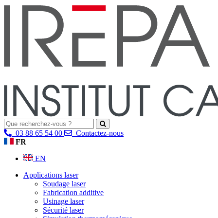
03 88 65 54 00
Contactez-nous
FR
EN
Applications laser
Soudage laser
Fabrication additive
Usinage laser
Sécurité laser